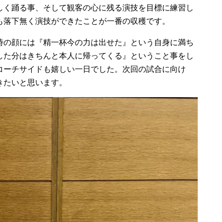
しく踊る事、そして観客の心に残る演技を目標に練習し
も落下無く演技ができたことが一番の収穫です。
時の顔には『精一杯今の力は出せた』という自身に満ち
した分はきちんと本人に帰ってくる』ということ事をし
コーチサイドも嬉しい一日でした。次回の試合に向け
きたいと思います。