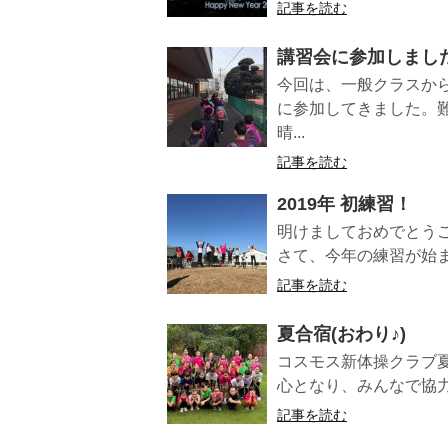
記事を読む
講習会に参加しまし
今回は、一般クラスか
に参加してきました。
晴...
記事を読む
2019年 初練習！
明けましておめでとう
さて、今年の練習が始ま
記事を読む
夏合宿(おわり♪)
コスモス新体操クラブ夏
心となり、みんなで協力
記事を読む