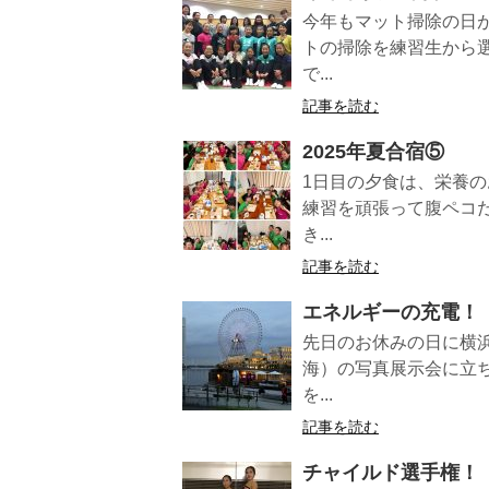
今年もマット掃除の日
トの掃除を練習生から
で...
記事を読む
2025年夏合宿⑤
1日目の夕食は、栄養
練習を頑張って腹ペコ
き...
記事を読む
エネルギーの充電！
先日のお休みの日に横
海）の写真展示会に立
を...
記事を読む
チャイルド選手権！