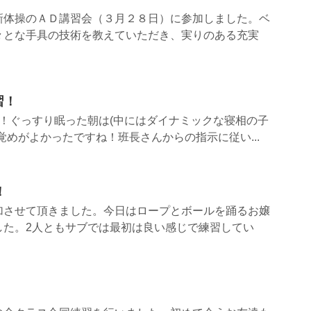
新体操のＡＤ講習会（３月２８日）に参加しました。ベ
々とな手具の技術を教えていただき、実りのある充実
習！
！ぐっすり眠った朝は(中にはダイナミックな寝相の子
覚めがよかったですね！班長さんからの指示に従い...
！
加させて頂きました。今日はロープとボールを踊るお嬢
した。2人ともサブでは最初は良い感じで練習してい