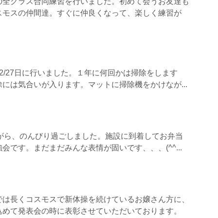
の全クラス合同練習を行いました。初めて会うお友達も
スモスの仲間達。すぐに仲良くなって、楽しく練習が
2/27日に行いました。１年に何回かは掃除をします
には気合いが入ります。マットに掃除機をかけなが...
ながら、のんびり過ごしました。施設に到着してお弁当
会です。まだまだみんな表情が固いです、、、(^^...
では長くコスモスで新体操を続けているお嬢さん方に、
込めて発表会の時に表彰させていただいております。