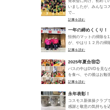
発表会に向け、初めて
いましたが、みんなコ
で...
記事を読む
一年の締めくくり！
恒例のマットの掃除を1
が、やはり１２月の掃除
記事を読む
2025年夏合宿②
バスの中はDVDを見
を食べ、その後はお勉強
記事を読む
永年表彰！
コスモス新体操クラブ
感謝と敬意の気持ちを