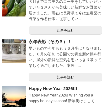
３月までコスモスのコーチをしていただい
ていたＳさんから美味しい新鮮なお野菜が
届きました。現在は長野県で今は無農薬の
野菜を作る仕事に従事してい...
記事を読む
永年表彰（その３）！
早いもので今年ももう６月半ばとなりまし
た。６月の初旬は公園での青空新体操を行
い、屋外の新鮮な空気を思いっきり吸って
楽しく過ごしました。案外、...
記事を読む
Happy New Year 2026!!!
Happy New Year 2026! Wishing you a
happy holiday season! 新年明けまして...