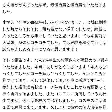
さん達ががんばった結果、最優秀賞と優秀賞をいただけま
した。
小学3、4年生の部は午後から行われてました。会場に到着
した時からそわそわ…落ち着かない様子でしたが、練習に
入ったところから集中していたと思います。でも本番前は
大緊張、身体がコチコチでした。でも経験を積んで行けば
試合を楽しめるようになると思いますよ！
そして報告です。なんと4年生のお嬢さんが流経カップ賞を
いただきました。本当にありがとうございます！本人もび
っくりでしたがコーチ陣もびっくりでした。良いところと
見つけて頂き、そして評価して頂いた事に感謝です^ – ^。
参加した選手達も私達コーチ陣もまたこれからも頑張って
行く勇気を頂きました。またコスモスに所属している高校
生ですが、今回は高校名で出場しました。コスモスには週
１回で練習に来ています。久しぶりに彼女の個人演技を見