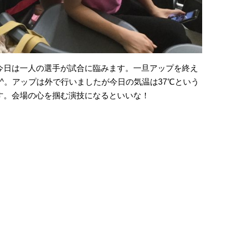
今日は一人の選手が試合に臨みます。一旦アップを終え
 ^。アップは外で行いましたが今日の気温は37℃という
す。会場の心を掴む演技になるといいな！