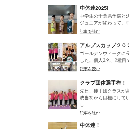
中体連2025!
中学生の千葉県予選と
ジュニアが終わって、中
記事を読む
アルプスカップ２０
ゴールデンウィークに
した。個人3名、2種目
記事を読む
クラブ団体選手権！
先日、徒手団クラスが
成当初から目標にして
し...
記事を読む
中体連！