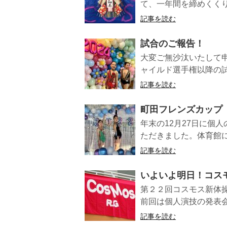
て、一年間を締めくくり
記事を読む
試合のご報告！
大変ご無沙汰いたして
ャイルド選手権以降の試合
記事を読む
町田フレンズカップ
年末の12月27日に個
ただきました。体育館に
記事を読む
いよいよ明日！コス
第２２回コスモス新体
前回は個人演技の発表会
記事を読む