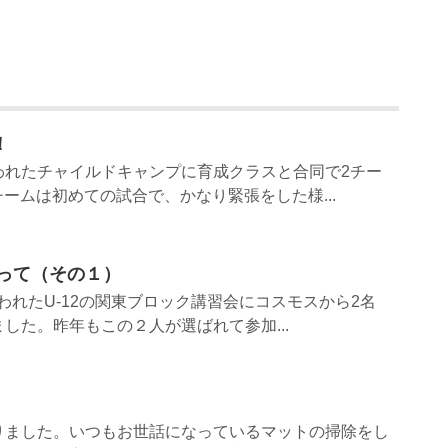
！
われたチャイルドキャンプに育成クラスと合同で2チー
チームは初めての試合で、かなり緊張をした様...
返って（その１）
行われたU-12の関東ブロック講習会にコスモスから2名
した。昨年もこの２人が選ばれて参加...
りました。いつもお世話になっているマットの掃除をし